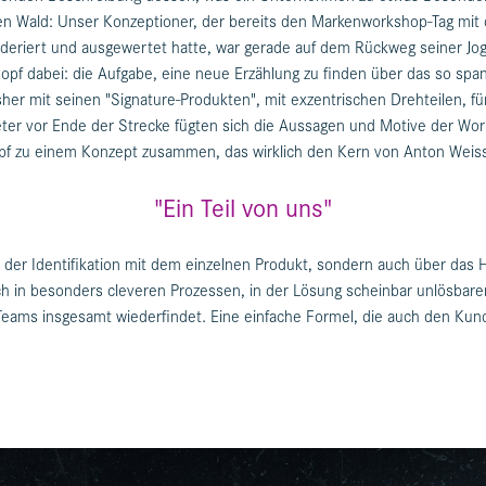
en Wald: Unser Konzeptioner, der bereits den Markenworkshop-Tag mi
oderiert und ausgewertet hatte, war gerade auf dem Rückweg seiner Jo
opf dabei: die Aufgabe, eine neue Erzählung zu finden über das so spa
er mit seinen "Signature-Produkten", mit exzentrischen Drehteilen, fü
ter vor Ende der Strecke fügten sich die Aussagen und Motive der W
pf zu einem Konzept zusammen, das wirklich den Kern von Anton Weiss t
"Ein Teil von uns"
n der Identifikation mit dem einzelnen Produkt, sondern auch über das H
sich in besonders cleveren Prozessen, in der Lösung scheinbar unlösbar
 Teams insgesamt wiederfindet. Eine einfache Formel, die auch den Kund