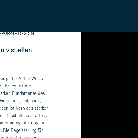
RPORATE DESIGN
en visuellen
esign für Anton Weiss
en Bruch mit der
 starken Fundamente des
Ein neues, einfaches,
rben ist Kern des starken
der Geschäftsausstattung
Innenraumgestaltung im
 Die Begeisterung für