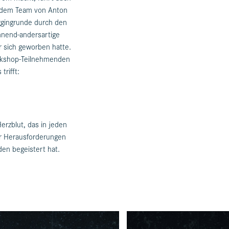
t dem Team von Anton
ggingrunde durch den
nnend-andersartige
r sich geworben hatte.
orkshop-Teilnehmenden
rifft:
erzblut, das in jeden
er Herausforderungen
en begeistert hat.